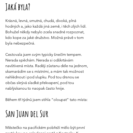
Jaká byla?
Krásná, levná, smutná, chudá, divoká, plná 
hodných a, jako každá jiná země, i těch zlých lidí. 
Bohužel někdy nebylo zcela snadné rozpoznat, 
kdo kope za jaké družstvo. Možná právě v tom 
byla nebezpečná.
Cestovala jsem svým typicky šnečím tempem. 
Nerada spěchám. Nerada si odškrtávám 
navštívená místa. Raději zůstanu déle na jednom, 
skamarádím se s místními, a mám tak možnost 
nahlédnout i pod slupku. Pod tou drsnou se 
občas skrývá sladké překvapení, pod tou 
nablýskanou to naopak často hnije.
Během tří týdnů jsem stihla “oloupat” tato místa:
San Juan del Sur
Městečko na pacifickém pobřeží mělo být první 