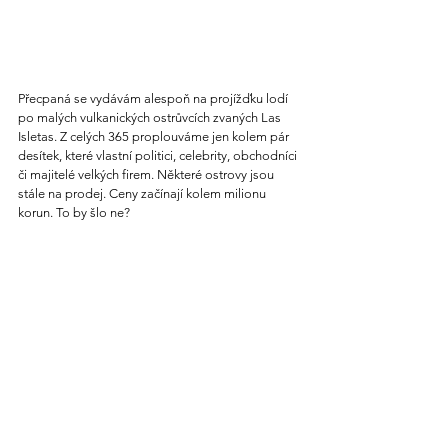
Přecpaná se vydávám alespoň na projížďku lodí 
po malých vulkanických ostrůvcích zvaných Las 
Isletas. Z celých 365 proplouváme jen kolem pár 
desítek, které vlastní politici, celebrity, obchodníci 
či majitelé velkých firem. Některé ostrovy jsou 
stále na prodej. Ceny začínají kolem milionu 
korun. To by šlo ne?