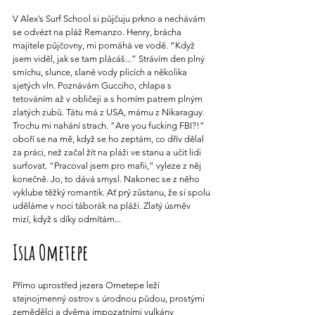
V Alex’s Surf School si půjčuju prkno a nechávám 
se odvézt na pláž Remanzo. Henry, brácha 
majitele půjčovny, mi pomáhá ve vodě. “Když 
jsem viděl, jak se tam plácáš...” Strávím den plný 
smíchu, slunce, slané vody plicích a několika 
sjetých vln. Poznávám Gucciho, chlapa s 
tetováním až v obličeji a s horním patrem plným 
zlatých zubů. Tátu má z USA, mámu z Nikaraguy. 
Trochu mi nahání strach. “Are you fucking FBI?!” 
oboří se na mě, když se ho zeptám, co dřív dělal 
za práci, než začal žít na pláži ve stanu a učit lidi 
surfovat. “Pracoval jsem pro mafii,” vyleze z něj 
konečně. Jo, to dává smysl. Nakonec se z něho 
vyklube těžký romantik. Ať prý zůstanu, že si spolu 
uděláme v noci táborák na pláži. Zlatý úsměv 
mizí, když s díky odmítám...
Isla Ometepe
Přímo uprostřed jezera Ometepe leží 
stejnojmenný ostrov s úrodnou půdou, prostými 
zemědělci a dvěma impozatními vulkány 