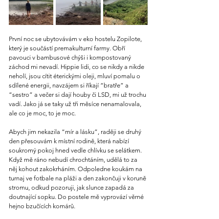
První noc se ubytovávám v eko hostelu Zopilote, 
který je součástí premakulturní farmy. Obří 
pavouci v bambusové chýši i kompostovaný 
záchod mi nevadí. Hippie lidi, co se nikdy a nikde 
neholí, jsou cítit éterickými oleji, mluví pomalu o 
sdílené energii, navzájem si říkají “bratře” a 
“sestro” a večer si dají houby či LSD, mi už trochu 
vadí. Jako já se taky už tři měsíce nenamalovala, 
ale co je moc, to je moc.
Abych jim nekazila “mír a lásku”, raději se druhý 
den přesouvám k místní rodině, která nabízí 
soukromý pokoj hned vedle chlívku se selátkem. 
Když mě ráno nebudí chrochtáním, udělá to za 
něj kohout zakokrháním. Odpoledne koukám na 
turnaj ve fotbale na pláži a den zakončuji v koruně 
stromu, odkud pozoruji, jak slunce zapadá za 
doutnající sopku. Do postele mě vyprovází věrné 
hejno bzučících komárů.