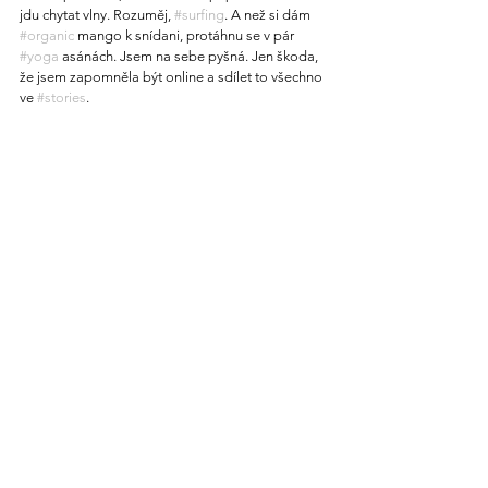
jdu chytat vlny. Rozuměj, 
#surfing
. A než si dám 
#organic
 mango k snídani, protáhnu se v pár 
#yoga
 asánách. Jsem na sebe pyšná. Jen škoda, 
že jsem zapomněla být online a sdílet to všechno 
ve 
#stories
.
Časně ráno rybáři chytají na vlasec pozdější 
oběd.
Jenže druhý den se mi to nějak zvrhne. Dozvídám 