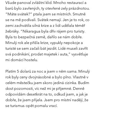
Všude panoval zvláštní klid. Mnoho restaurací a 
barů bylo zavřených, ty otevřené zely prázdnotou. 
“Máte svátek?” ptala jsem se místních. Smutně 
se na mě podívali. Svátek nemají. Jen je to rok, co 
zemi zachvátila silná krize a z lidí udělala téměř 
žebráky. “Nikaragua byla dřív rájem pro turisty. 
Byla to bezpečná země, dařilo se nám dobře. 
Minulý rok ale přišla krize, vypukly nepokoje a 
turisté se sem začali bát jezdit. Lidé museli zavřít 
svá podnikání, prodat majetek i auta,” vysvětluje 
mi domácí hostelu.
Platím 5 dolarů za noc a jsem v něm sama. Minulý 
rok byly ceny dvojnásobné a bylo plno. Vlastně v 
celém městečku jsem skoro jediná cizinka. Budím 
dost pozornosti, víc než mi je příjemné. Denně 
odpovídám desetkrát na to, odkud jsem, a jak je 
dobře, že jsem přijela. Jsem pro místní nadějí, že 
se turismus opět pomalu vrací.