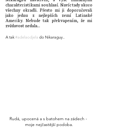
charakteristikami souhlasí. Navíc tady skoro 
všechny okradli. Přesto mi ji doporučovali 
jako jednu z nejlepších zemí Latinské 
Ameriky. Nebude tak překvapením, že mi 
zvědavost nedala...
A tak 
#adelaodjela
 do Nikaraguy..
Rudá, upocená a s batohem na zádech - 
moje nejčastější podoba.