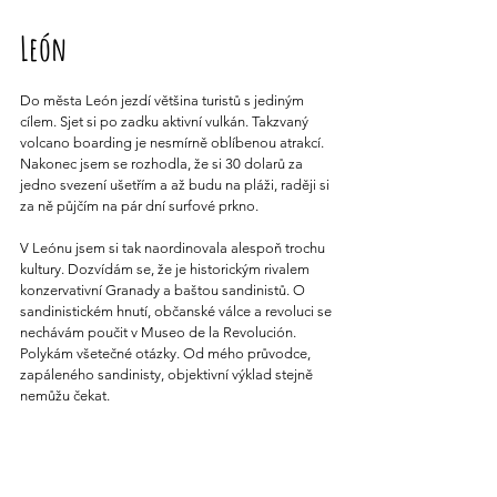
León
Do města León jezdí většina turistů s jediným 
cílem. Sjet si po zadku aktivní vulkán. Takzvaný 
volcano boarding je nesmírně oblíbenou atrakcí. 
Nakonec jsem se rozhodla, že si 30 dolarů za 
jedno svezení ušetřím a až budu na pláži, raději si 
za ně půjčím na pár dní surfové prkno.
V Leónu jsem si tak naordinovala alespoň trochu 
kultury. Dozvídám se, že je historickým rivalem 
konzervativní Granady a baštou sandinistů. O 
sandinistickém hnutí, občanské válce a revoluci se 
nechávám poučit v Museo de la Revolución. 
Polykám všetečné otázky. Od mého průvodce, 
zapáleného sandinisty, objektivní výklad stejně 
nemůžu čekat.