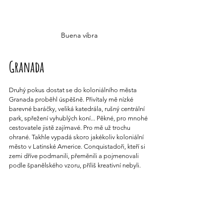
Buena vibra
Granada
Druhý pokus dostat se do koloniálního města 
Granada proběhl úspěšně. Přivítaly mě nízké 
barevné baráčky, veliká katedrála, rušný centrální 
park, spřežení vyhublých koní... Pěkné, pro mnohé 
cestovatele jistě zajímavé. Pro mě už trochu 
ohrané. Takhle vypadá skoro jakékoliv koloniální 
město v Latinské Americe. Conquistadoři, kteří si 
zemi dříve podmanili, přeměnili a pojmenovali 
podle španělského vzoru, příliš kreativní nebyli.