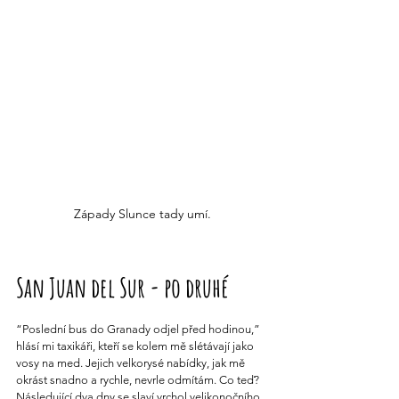
Západy Slunce tady umí.
San Juan del Sur - po druhé
“Poslední bus do Granady odjel před hodinou,” 
hlásí mi taxikáři, kteří se kolem mě slétávají jako 
vosy na med. Jejich velkorysé nabídky, jak mě 
okrást snadno a rychle, nevrle odmítám. Co teď? 
Následující dva dny se slaví vrchol velikonočního 