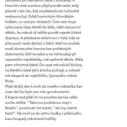
zastávkou po celodenní cestě z Kostariky. K 
hranicím však autobus přijel pozdě večer, tedy 
přesně v ten čas, kdy se překračovat rozhodně 
nedoporučují. Zvlášť samotným blonďatým 
holkám, co voní po dolarech. Čert vem moje 
vyšisovaný vlasy téměř do běla, větší starost mi 
dělalo, že odsud už takhle pozdě nejede žádná 
doprava. A představa strávit noc v hale, kde se 
přes puch nedá dýchat, s lidmi, kteří se zoufale 
snaží dostat přes hranice bez potřebných 
dokumentů, křičí na sebe a na mě koukají při 
nejmenším nepřátelsky, mě upřímně děsila. Měla 
jsem ohromné štěstí. Do auta mě naložil klučina, 
na kterého čekal jeho brácha policajt, a odvezli 
mě alespoň do nejbližšího, špinavého města 
Rivas.
Přijet druhý den k moři do malého městečka San 
Juan del Sur bylo pro mě vysvobozením.
Z kopce nad pláží mi na pozdrav kynula velká 
socha Ježíše. “Takovou podobnou mají v 
Brazílii,” poučovali mě místní, “ale my máme 
hezčí”. Na moři se do rytmu hudby z plážového 
baru houpaly zakotvené lodičky.