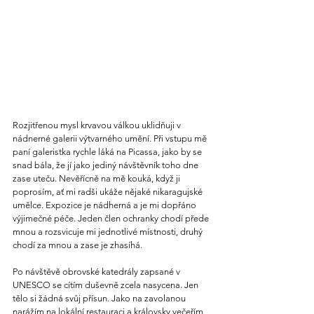
Rozjitřenou mysl krvavou válkou uklidňuji v 
nádnerné galerii výtvarného umění. Při vstupu mě 
paní galeristka rychle láká na Picassa, jako by se 
snad bála, že jí jako jediný návštěvník toho dne 
zase uteču. Nevěřícně na mě kouká, když ji 
poprosím, ať mi radši ukáže nějaké nikaragujské 
umělce. Expozice je nádherná a je mi dopřáno 
výjimečné péče. Jeden člen ochranky chodí přede 
mnou a rozsvicuje mi jednotlivé místnosti, druhý 
chodí za mnou a zase je zhasíhá.
Po návštěvě obrovské katedrály zapsané v 
UNESCO se cítím duševně zcela nasycena. Jen 
tělo si žádná svůj přísun. Jako na zavolanou 
narážím na lokální restauraci a královsky večeřím 