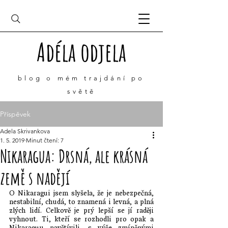
Adéla odjela
blog o mém
trajdání
po
světě
Příspěvek
Adela Skrivankova
1. 5. 2019
Minut čtení: 7
Nikaragua: Drsná, ale krásná
země s nadějí
O Nikaragui jsem slyšela, že je nebezpečná, 
nestabilní, chudá, to znamená i levná, a plná 
zlých lidí. Celkově je prý lepší se jí raději 
vyhnout. Ti, kteří se rozhodli pro opak a 
Nikaraguu navštívili, s výše zmíněnými 