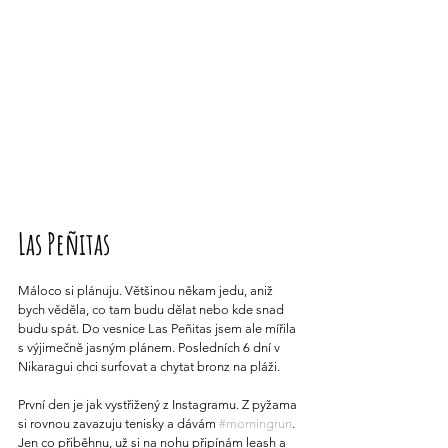
Las Peñitas
Máloco si plánuju. Většinou někam jedu, aniž 
bych věděla, co tam budu dělat nebo kde snad 
budu spát. Do vesnice Las Peñitas jsem ale mířila 
s výjimečně jasným plánem. Posledních 6 dní v 
Nikaragui chci surfovat a chytat bronz na pláži.
První den je jak vystřižený z Instagramu. Z pyžama 
si rovnou zavazuju tenisky a dávám 
#morningrun
. 
Jen co přiběhnu, už si na nohu připínám leash a 