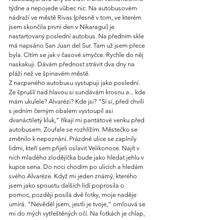
týdne a nepojede vůbec nic. Na autobusovém 
nádraží ve městě Rivas (přesně v tom, ve kterém 
jsem skončila první den v Nikaragui) je 
nastartovaný poslední autobus. Na předním skle 
má napsáno San Juan del Sur. Tam už jsem přece 
byla. Cítím se jak v časové smyčce. Rychle do něj 
naskakuji. Dávám přednost strávit dva dny na 
pláži než ve špinavém městě.
Z nacpaného autobusu vystupuji jako poslední. 
Ze šprušlí nad hlavou si sundávám krosnu a... kde 
mám ukulele? Alvarézi? Kde jsi? “Sí sí, před chvílí 
s jedním černým obalem vystoupil asi 
dvanáctiletý kluk,” říkají mi pantátové venku před 
autobusem. Zoufale se rozhlížím. Městečko se 
změnilo k nepoznání. Prázdné ulice se zaplnily 
lidmi, kteří sem přijeli oslavit Velikonoce. Najít v 
nich mladého zlodějíčka bude jako hledat jehlu v 
kupce sena. Do noci chodím po ulicích a hledám 
svého Alvaréze. Když mi jeden známý, kterého 
jsem jako spoustu dalších lidí poprosila o 
pomoc, později posílá dvě fotky, moje naděje 
umírá. “Nevěděl jsem, jestli je tvoje,” omlouvá se 
mi do mých vytřeštěných očí. Na fotkách je chlap, 