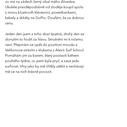
co má na zádech černý obal mého Alvaréze. 
Ukulele pravděpodobně od zloděje koupil spolu 
s mnou bluetooth klávesnicí, powerbankami, 
kabely a držáky na GoPro. Doufám, že za dobrou 
cenu.
Jeden den jsem z toho dost špatná, druhý den se 
donutím to hodit za hlavu. Smutnění mi k ničemu 
není. Přepínám se opět do pozitivní moodu a 
Velikonoce strávím s klukama z Alex’s Surf School. 
Pomáhám jim za barem, který postavili během 
pouhého týdne, co jsem byla pryč, a zase jedu 
surfovat. Vlny jako by mě chtěly utěšit a nechávají 
mě se na nich krásně povozit.