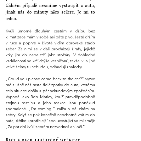
žádném případě nesmíme vystoupit z auta, 
jinak nás do minuty něco sežere. Je mi to 
jedno.
Kvůli úmorně dlouhým cestám v džípu bez 
klimatizace mám v sobě asi páté pivo, šesté držím 
v ruce a poprvé v životě vidím obrovské stádo 
zeber. Za nimi se v dáli procházejí žirafy, jejichž 
krky jim do nebe trčí jako stožáry. V dohledné 
vzdálenosti se krčí chýše vesničanů, takže lvi a jiné 
velké šelmy tu nebudou, odhaduji znalecky.
„Could you please come back to the car?” vyzve 
mě slušně náš rasta řidič zpátky do auta, kterému 
celá situace došla s pár sekundovým zpožděním. 
Vypadá jako Bob Marley, kouří pravděpodobně 
stejnou rostlinu a jeho reakce jsou poněkud 
zpomalené. „I’m coming!” zalžu a dál zírám na 
zebry. Když se pak konečně neochotně vrátím do 
auta, Afrikou protřelejší spolucestující se mi smějí: 
„Za pár dní kvůli zebrám nezvedneš ani oči.”