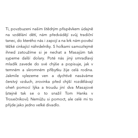
Ti, povzbuzeni našim štědrým příspěvkem údajně 
na vzdělání dětí, nám předvádějí svůj tradiční 
tanec, do kterého nás i zapojí a na krk nám pověsí 
těžké cinkající náhrdelníky. S holkami samozřejmě 
ihned zatoužíme si je nechat a Masajům tak 
sypeme další dolary. Poté nás jiný smradlavý 
mladík zavede do své chýše a popisuje, jak v 
temném a skromném příbytku žije celá rodina. 
Jakmile vylezeme ven a dychtivě nasáváme 
čerstvý vzduch, zrovinka před chýší rozdělávají 
oheň pomocí lýka a troudu jiní dva Masajové 
(stejně tak se o to snažil Tom Hanks v 
Trosečníkovi). Nemůžu si pomoct, ale celé mi to 
přijde jako jedno velké divadlo.