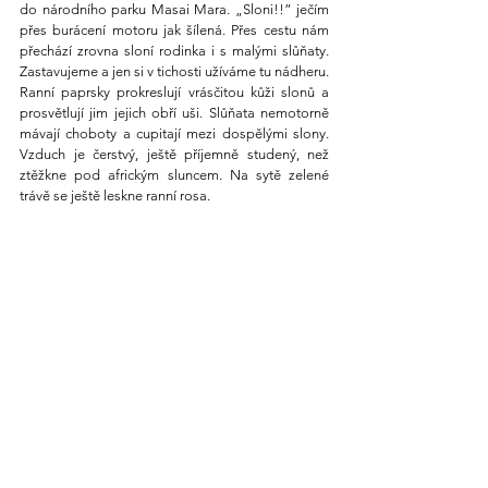
do národního parku Masai Mara. „Sloni!!” ječím 
přes burácení motoru jak šílená. Přes cestu nám 
přechází zrovna sloní rodinka i s malými slůňaty. 
Zastavujeme a jen si v tichosti užíváme tu nádheru. 
Ranní paprsky prokreslují vrásčitou kůži slonů a 
prosvětlují jim jejich obří uši. Slůňata nemotorně 
mávají choboty a cupitají mezi dospělými slony. 
Vzduch je čerstvý, ještě příjemně studený, než 
ztěžkne pod africkým sluncem. Na sytě zelené 
trávě se ještě leskne ranní rosa.