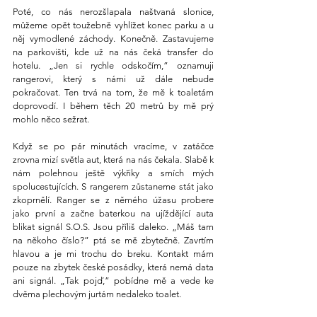
Poté, co nás nerozšlapala naštvaná slonice, 
můžeme opět toužebně vyhlížet konec parku a u 
něj vymodlené záchody. Konečně. Zastavujeme 
na parkovišti, kde už na nás čeká transfer do 
hotelu. „Jen si rychle odskočím,” oznamuji 
rangerovi, který s námi už dále nebude 
pokračovat. Ten trvá na tom, že mě k toaletám 
doprovodí. I během těch 20 metrů by mě prý 
mohlo něco sežrat.
Když se po pár minutách vracíme, v zatáčce 
zrovna mizí světla aut, která na nás čekala. Slabě k 
nám polehnou ještě výkřiky a smích mých 
spolucestujících. S rangerem zůstaneme stát jako 
zkoprnělí. Ranger se z němého úžasu probere 
jako první a začne baterkou na ujíždějící auta 
blikat signál S.O.S. Jsou příliš daleko. „Máš tam 
na někoho číslo?” ptá se mě zbytečně. Zavrtím 
hlavou a je mi trochu do breku. Kontakt mám 
pouze na zbytek české posádky, která nemá data 
ani signál. „Tak pojď,” pobídne mě a vede ke 
dvěma plechovým jurtám nedaleko toalet.