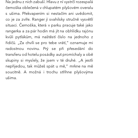
Na jednu z nich zabuší. Hlavu z ní vystrčí rozespalá 
černoška oblečená v chlupatém plyšovém overalu 
s ušima. Překvapením si nestačím ani uvědomit, 
co je za zvíře. Ranger jí svahilsky stručně vysvětlí 
situaci. Černoška, která v parku pracuje také jako 
rangerka a za pár hodin má jít na obhlídku rajónu 
kvůli pytlákům, má naštěstí číslo na jednoho z 
řidičů. „Za chvíli se pro tebe vrátí,” oznamuje mi 
radostnou novinu. Prý se při přesedání do 
transferu od hotelu posádky aut promíchaly a obě 
skupiny si myslely, že jsem v té druhé. „A jestli 
nepřijedou, tak můžeš spát u mě,” mrkne na mě 
soucitně. A možná i trochu střihne plyšovýma 
ušima.