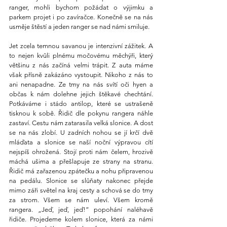
ranger, mohli bychom požádat o výjimku a 
parkem projet i po zavíračce. Konečně se na nás 
usměje štěstí a jeden ranger se nad námi smiluje.
Jet zcela temnou savanou je intenzivní zážitek. A 
to nejen kvůli plnému močovému měchýři, který 
většinu z nás začíná velmi trápit. Z auta máme 
však přísně zakázáno vystoupit. Nikoho z nás to 
ani nenapadne. Ze tmy na nás svítí oči hyen a 
občas k nám dolehne jejich štěkavé chechtání. 
Potkáváme i stádo antilop, které se ustrašeně 
tisknou k sobě. Řidič dle pokynu rangera náhle 
zastaví. Cestu nám zatarasila velká slonice. A dost 
se na nás zlobí. U zadních nohou se jí krčí dvě 
mláďata a slonice se naší noční výpravou cítí 
nejspíš ohrožená. Stojí proti nám čelem, hrozivě 
máchá ušima a přešlapuje ze strany na stranu. 
Řidič má zařazenou zpátečku a nohu připravenou 
na pedálu. Slonice se slůňaty nakonec přejde 
mimo záři světel na kraj cesty a schová se do tmy 
za strom. Všem se nám uleví. Všem kromě 
rangera. „Jeď, jeď, jeď!” popohání naléhavě 
řidiče. Projedeme kolem slonice, která za námi 