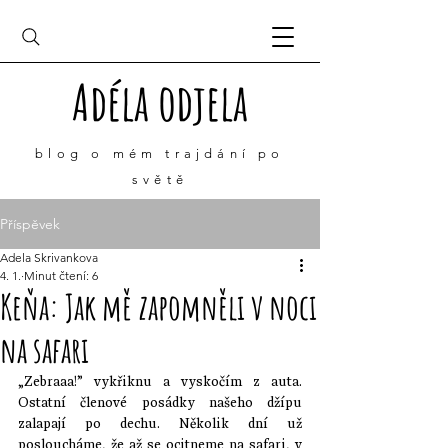
Adéla odjela
blog o mém
trajdání
po
světě
Příspěvek
Adela Skrivankova
4. 1.
Minut čtení: 6
Keňa: Jak mě zapomněli v noci
na safari
„Zebraaa!” vykřiknu a vyskočím z auta. 
Ostatní členové posádky našeho džípu 
zalapají po dechu. Několik dní už 
posloucháme, že až se ocitneme na safari, v 