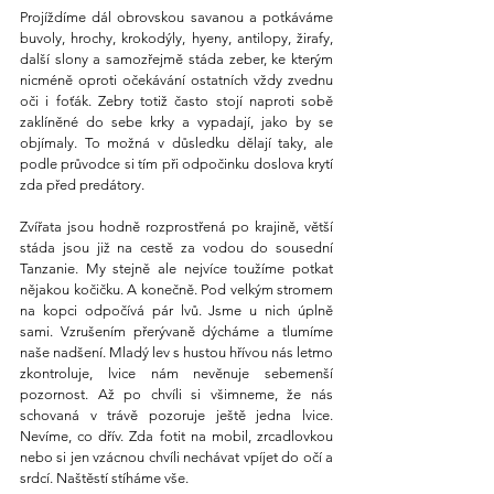
Projíždíme dál obrovskou savanou a potkáváme 
buvoly, hrochy, krokodýly, hyeny, antilopy, žirafy, 
další slony a samozřejmě stáda zeber, ke kterým 
nicméně oproti očekávání ostatních vždy zvednu 
oči i foťák. Zebry totiž často stojí naproti sobě 
zaklíněné do sebe krky a vypadají, jako by se 
objímaly. To možná v důsledku dělají taky, ale 
podle průvodce si tím při odpočinku doslova krytí 
zda před predátory.
Zvířata jsou hodně rozprostřená po krajině, větší 
stáda jsou již na cestě za vodou do sousední 
Tanzanie. My stejně ale nejvíce toužíme potkat 
nějakou kočičku. A konečně. Pod velkým stromem 
na kopci odpočívá pár lvů. Jsme u nich úplně 
sami. Vzrušením přerývaně dýcháme a tlumíme 
naše nadšení. Mladý lev s hustou hřívou nás letmo 
zkontroluje, lvice nám nevěnuje sebemenší 
pozornost. Až po chvíli si všimneme, že nás 
schovaná v trávě pozoruje ještě jedna lvice. 
Nevíme, co dřív. Zda fotit na mobil, zrcadlovkou 
nebo si jen vzácnou chvíli nechávat vpíjet do očí a 
srdcí. Naštěstí stíháme vše.