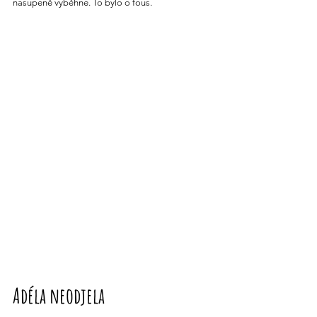
nasupeně vyběhne. To bylo o fous.
Adéla neodjela