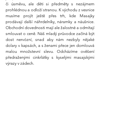
či úsměvu, ale děti si předměty s nezájmem 
prohlédnou a odloží stranou. K východu z vesnice 
musíme projít ještě přes trh, kde Masajky 
prodávají další náhrdelníky, náramky a náušnice. 
Obchodní dovednosti mají ale žalostné a odmítají 
smlouvat o ceně. Náš mladý průvodce začíná být 
dost nervózní, snad aby nám nezbyly nějaké 
dolary v kapsách, a s ženami přece jen domlouvá 
malou množstevní slevu. Odcházíme ověšení 
předraženými cinkrlátky s kyselými masajskými 
výrazy v zádech.