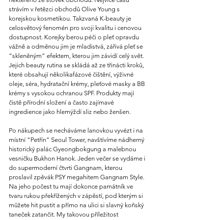
strávím v řetězci obchodů Olive Young s 
korejskou kosmetikou. Takzvaná K-beauty je 
celosvětový fenomén pro svoji kvalitu i cenovou 
dostupnost. Korejky berou péči o pleť opravdu 
vážně a odměnou jim je mladistvá, zářivá pleť se 
“skleněným” efektem, kterou jim závidí celý svět. 
Jejich beauty rutina se skládá až ze třinácti kroků, 
které obsahují několikafázové čištění, výživné 
oleje, séra, hydratační krémy, pleťové masky a BB 
krémy s vysokou ochranou SPF. Produkty mají 
čistě přírodní složení a často zajímavé 
ingredience jako hlemýždí sliz nebo ženšen.
Po nákupech se necháváme lanovkou vyvézt i na 
místní “Petřín” Seoul Tower, navštívíme nádherný 
historický palác Gyeongbokgung a malebnou 
vesničku Bukhon Hanok. Jeden večer se vydáme i 
do supermoderní čtvrti Gangnam, kterou 
proslavil zpěvák PSY megahitem Gangnam Style. 
Na jeho počest tu mají dokonce památník ve 
tvaru rukou překřížených v zápěstí, pod kterým si 
můžete hit pustit a přímo na ulici si slavný koňský 
taneček zatančit. My takovou příležitost 