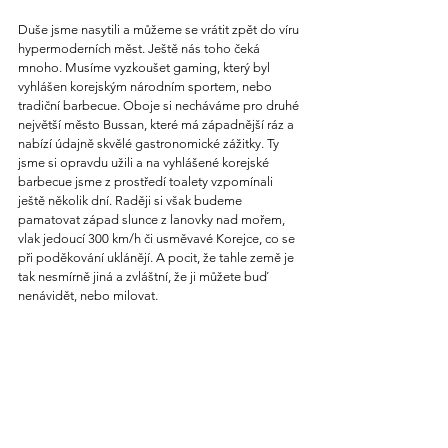
Duše jsme nasytili a můžeme se vrátit zpět do víru 
hypermoderních měst. Ještě nás toho čeká 
mnoho. Musíme vyzkoušet gaming, který byl 
vyhlášen korejským národním sportem, nebo 
tradiční barbecue. Oboje si necháváme pro druhé 
největší město Bussan, které má západnější ráz a 
nabízí údajně skvělé gastronomické zážitky. Ty 
jsme si opravdu užili a na vyhlášené korejské 
barbecue jsme z prostředí toalety vzpomínali 
ještě několik dní. Raději si však budeme 
pamatovat západ slunce z lanovky nad mořem, 
vlak jedoucí 300 km/h či usměvavé Korejce, co se 
při poděkování uklánějí. A pocit, že tahle země je 
tak nesmírně jiná a zvláštní, že ji můžete buď 
nenávidět, nebo milovat.