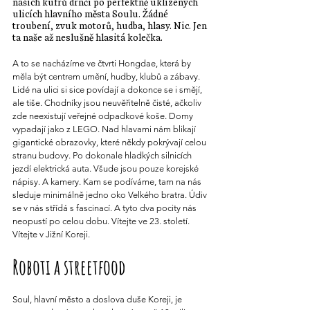
našich kufrů drnčí po perfektně uklizených 
ulicích hlavního města Soulu. Žádné 
troubení, zvuk motorů, hudba, hlasy. Nic. Jen 
ta naše až neslušně hlasitá kolečka. 
A to se nacházíme ve čtvrti Hongdae, která by 
měla být centrem umění, hudby, klubů a zábavy. 
Lidé na ulici si sice povídají a dokonce se i smějí, 
ale tiše. Chodníky jsou neuvěřitelně čisté, ačkoliv 
zde neexistují veřejné odpadkové koše. Domy 
vypadají jako z LEGO. Nad hlavami nám blikají 
gigantické obrazovky, které někdy pokrývají celou 
stranu budovy. Po dokonale hladkých silnicích 
jezdí elektrická auta. Všude jsou pouze korejské 
nápisy. A kamery. Kam se podíváme, tam na nás 
sleduje minimálně jedno oko Velkého bratra. Údiv 
se v nás střídá s fascinací. A tyto dva pocity nás 
neopustí po celou dobu. Vítejte ve 23. století. 
Vítejte v Jižní Koreji.
Roboti a streetfood
Soul, hlavní město a doslova duše Koreji, je 