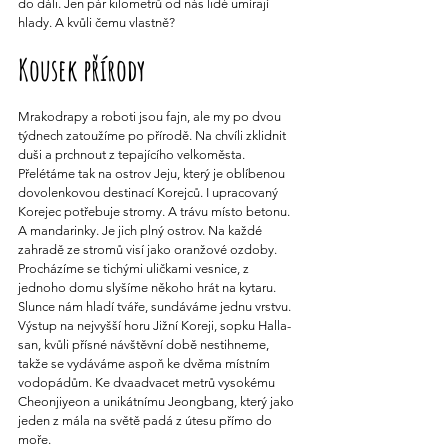
do dáli. Jen pár kilometrů od nás lidé umírají 
hlady. A kvůli čemu vlastně?
Kousek přírody
Mrakodrapy a roboti jsou fajn, ale my po dvou 
týdnech zatoužíme po přírodě. Na chvíli zklidnit 
duši a prchnout z tepajícího velkoměsta. 
Přelétáme tak na ostrov Jeju, který je oblíbenou 
dovolenkovou destinací Korejců. I upracovaný 
Korejec potřebuje stromy. A trávu místo betonu. 
A mandarinky. Je jich plný ostrov. Na každé 
zahradě ze stromů visí jako oranžové ozdoby. 
Procházíme se tichými uličkami vesnice, z 
jednoho domu slyšíme někoho hrát na kytaru. 
Slunce nám hladí tváře, sundáváme jednu vrstvu. 
Výstup na nejvyšší horu Jižní Koreji, sopku Halla-
san, kvůli přísné návštěvní době nestihneme, 
takže se vydáváme aspoň ke dvěma místním 
vodopádům. Ke dvaadvacet metrů vysokému 
Cheonjiyeon a unikátnímu Jeongbang, který jako 
jeden z mála na světě padá z útesu přímo do 
moře.