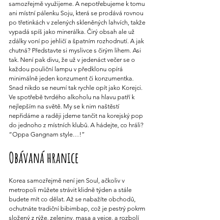
samozřejmě využijeme. A nepotřebujeme k tomu 
ani místní pálenku Soju, která se prodává rovnou 
po třetinkách v zelených skleněných lahvích, takže 
vypadá spíš jako minerálka. Čirý obsah ale už 
zdálky voní po jehličí a špatním rozhodnutí. A jak 
chutná? Představte si myslivce s čirým lihem. Asi 
tak. Není pak divu, že už v jedenáct večer se o 
každou pouliční lampu v předklonu opírá 
minimálně jeden konzument či konzumentka. 
Snad nikdo se neumí tak rychle opít jako Korejci. 
Ve spotřebě tvrdého alkoholu na hlavu patří k 
nejlepším na světě. My se k nim naštěstí 
nepřidáme a raději jdeme tančit na korejský pop 
do jednoho z místních klubů. A hádejte, co hráli? 
“Oppa Gangnam style…!”
Obávaná hranice
Korea samozřejmě není jen Soul, ačkoliv v 
metropoli můžete strávit klidně týden a stále 
budete mít co dělat. Až se nabažíte obchodů, 
ochutnáte tradiční bibimbap, což je pestrý pokrm 
složený z rýže, zeleniny, masa a vejce, a rozbolí 