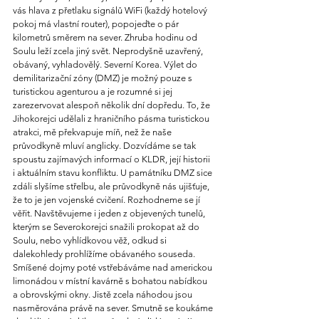
vás hlava z přetlaku signálů WiFi (každý hotelový 
pokoj má vlastní router), popojeďte o pár 
kilometrů směrem na sever. Zhruba hodinu od 
Soulu leží zcela jiný svět. Neprodyšně uzavřený, 
obávaný, vyhladovělý. Severní Korea. Výlet do 
demilitarizační zóny (DMZ) je možný pouze s 
turistickou agenturou a je rozumné si jej 
zarezervovat alespoň několik dní dopředu. To, že 
Jihokorejci udělali z hraničního pásma turistickou 
atrakci, mě překvapuje míň, než že naše 
průvodkyně mluví anglicky. Dozvídáme se tak 
spoustu zajímavých informací o KLDR, její historii 
i aktuálním stavu konfliktu. U památníku DMZ sice 
zdáli slyšíme střelbu, ale průvodkyně nás ujišťuje, 
že to je jen vojenské cvičení. Rozhodneme se jí 
věřit. Navštěvujeme i jeden z objevených tunelů, 
kterým se Severokorejci snažili prokopat až do 
Soulu, nebo vyhlídkovou věž, odkud si 
dalekohledy prohlížíme obávaného souseda. 
Smíšené dojmy poté vstřebáváme nad americkou 
limonádou v místní kavárně s bohatou nabídkou 
a obrovskými okny. Jistě zcela náhodou jsou 
nasměrována právě na sever. Smutně se koukáme 