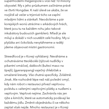
supermoderní megalopole s více než 10 miliony 
obyvatel. My s jeho průzkumem začínáme právě 
ve čtvrti Hongdae. K naší úlevě se ukáže, že se 
rozjíždí až večer a trýznivé ticho se zaplní 
mladými lidmi a stánkaři. Neodoláme a pár 
korejských wonů utrácíme v arkádových hrách, 
které jsou tu na každém rohu jako takové 
inkubátory budoucích gamblerů. Mladí je ale 
milují a dokáží v nich soutěžit celé hodiny. My si 
plyšáka ani čokoládu nevytáhneme a raději 
jdeme objevovat místní gastronomii.
Streedfood je v Koreji vyhlášený. Neváháme a 
ochutnáváme tteokbokki (rýžové nudličky v 
pikantní omáčce), dakkochi (kuřecí maso na 
špejli), (gyeranppang) vaječný chlebíček a 
smažené krevety. Vše chutná specificky. Zvláštně. 
Jinak. Ale rozhodně lépe než náš polední omyl, 
kdy nám robot v restauraci přivezl vepřovou 
polévku s vařenými vepřovými plátky a nudlemi s 
vepřovým. Vepřové nejíme. Zachránila nás jen 
rýže a kimčchi, které se automaticky podávají ke 
každému jídlu. Změnit objednávku či se někoho 
zeptat však nejde. Mnoho restaurací je v Koreji 