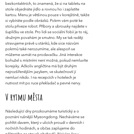
bezkontaktních, to znamená, že si na tabletu na 
stole objednáte jídlo a rovnou ho i zaplatíte 
kartou. Menu je většinou pouze v korejštině, takže 
si vybíráte podle obrázků. Pokrm vám poté ke 
stolu přiveze robot. Příbory a ubrousky najdete v 
šuplíčku ve stole. Pro lidi se sociální fobií je to ráj, 
družným povahám je smutno. My se tak raději 
stravujeme právě u stánků, kde sice názvům 
pokrmů také nerozumíme, ale alespoň se 
můžeme usmát na prodavačku. Jiná interakce 
bohužel s místními není možná, pokud nemluvíte 
korejsky. Ačkoliv angličtina má být druhým 
nejrozšířenějším jazykem, ve skutečností jí 
nemluví nikdo. I na recepcích v hotelech je 
nutnost mít po ruce překladač a pevné nervy.
V rytmu města
Následující dny prozkoumáme turistický a o 
poznání rušnější Myeongdong. Necháváme se 
pohltit davem, který v ulicích proudí v denních i 
nočních hodinách, a občas zaplujeme do 
některého ze stovek obchodů. Nejvíce času 