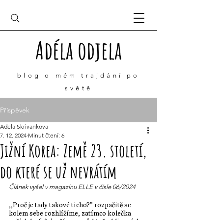
Adéla odjela
blog o mém
trajdání
po
světě
Příspěvek
Adela Skrivankova
7. 12. 2024
Minut čtení: 6
Jižní Korea: Země 23. století,
do které se už nevrátím
Článek vyšel v magazínu ELLE v čísle 06/2024
‚‚Proč je tady takové ticho?” rozpačitě se 
kolem sebe rozhlížíme, zatímco kolečka 